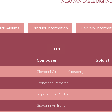
ALSO AVAILABLE DIGITA
Monodies
on
Sonnets
and
ilar Albums
Product Information
Delivery Informat
Poems
by
Petrarca
CD 1
and
Composer
Soloist
Tasso
quantity
Giovanni Girolamo Kapsperger
Francesco Petrarca
Sigismondo d'India
Giovanni Villifranchi