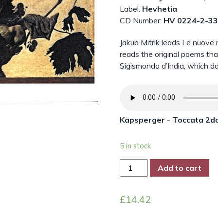
Label:
Hevhetia
CD Number:
HV 0224-2-3
Jakub Mitrik leads Le nuove
reads the original poems th
Sigismondo d’India, which d
Kapsperger - Toccata 2d
5 in stock
Sigismondo
Add to cart
d'India
-
£
14.42
The