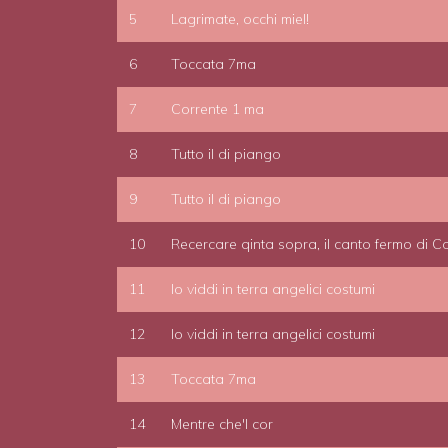
5
Lagrimate, occhi miel!
6
Toccata 7ma
7
Corrente 1 ma
8
Tutto il di piango
9
Tutto il di piango
10
Recercare qinta sopra, il canto fermo di C
11
Io viddi in terra angelici costumi
12
Io viddi in terra angelici costumi
13
Toccata 7ma
14
Mentre che'l cor