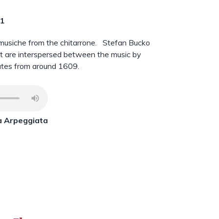
31
 musiche from the chitarrone. Stefan Bucko
at are interspersed between the music by
ates from around 1609.
a Arpeggiata