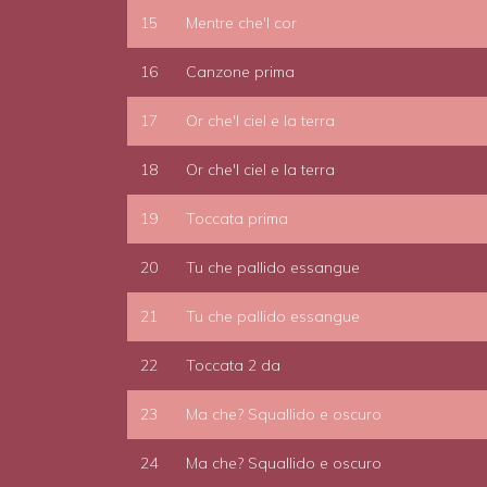
15
Mentre che'l cor
16
Canzone prima
17
Or che'l ciel e la terra
18
Or che'l ciel e la terra
19
Toccata prima
20
Tu che pallido essangue
21
Tu che pallido essangue
22
Toccata 2 da
23
Ma che? Squallido e oscuro
24
Ma che? Squallido e oscuro