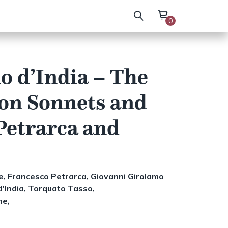
0
o d’India – The
on Sonnets and
Petrarca and
e,
Francesco Petrarca,
Giovanni Girolamo
'India,
Torquato Tasso,
he,