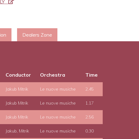
LLY
ion
Dealers Zone
Conductor
Orchestra
Time
Jakub Mitrik
Le nuove musiche
2.45
Jakub Mitrik
Le nuove musiche
1.17
Jakub Mitrik
Le nuove musiche
2.56
Jakub, Mitrik
Le nuove musiche
0.30