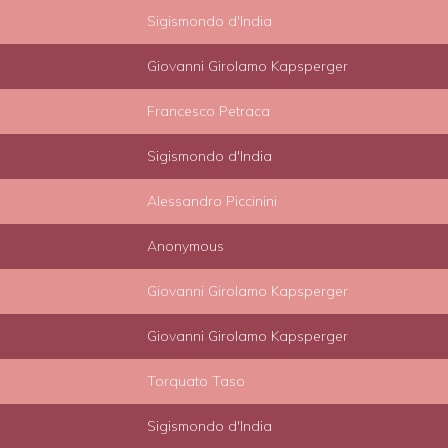
Sigismondo d'India
Giovanni Girolamo Kapsperger
Francesco Petraca
Sigismondo d'India
Alessandro Piccinini
Anonymous
Giovanni Girolamo Kapsperger
Giovanni Girolamo Kapsperger
Torquato Taso
Sigismondo d'India