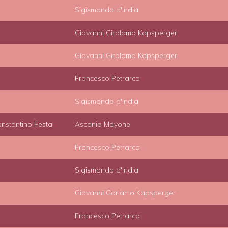
Sigismondo d'India
Giovanni Girolamo Kapsperger
Giovanni Girolamo Kapsperger
Francesco Petrarca
Sigismondo d'India
onstantino Festa
Ascanio Mayone
Francesco Petrarca
Sigismondo d'India
Giovanni Gorlamo Kapsperger
Francesco Petrarca