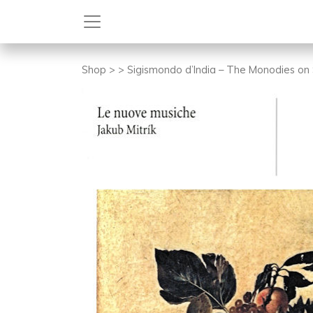
Skip
to
content
Shop
>
> Sigismondo d’India – The Monodies o