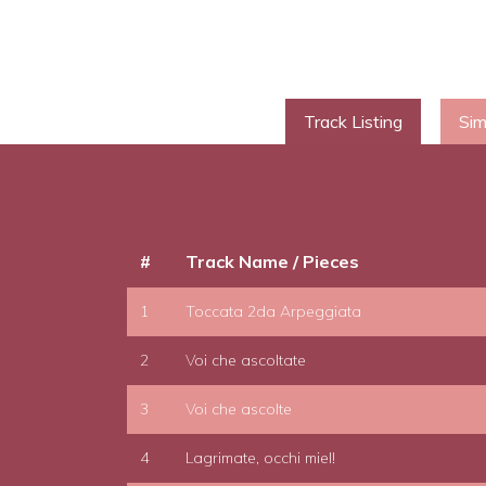
Track Listing
Sim
#
Track Name / Pieces
1
Toccata 2da Arpeggiata
2
Voi che ascoltate
3
Voi che ascolte
4
Lagrimate, occhi miel!